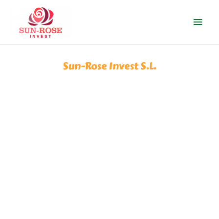
Ir
Men
al
contenido
prin
Sun-Rose Invest S.L.
EMBUTIDOS VEGANOS HAPPY
V PLANET