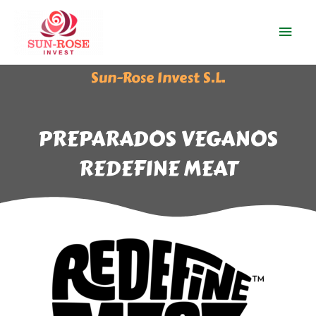
Ir
Men
al
contenido
prin
Sun-Rose Invest S.L.
PREPARADOS VEGANOS
REDEFINE MEAT