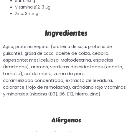
Sal: 0.53 g
Vitamina B12: 3 μg
Zinc: 3.7 mg
Ingredientes
Agua, proteína vegetal (proteína de soja, proteína de
aceite de colza, cebolla,
guisante), grasa de coco,
espesante: metilcelulosa;
Maltodextrina, especias
(irradiadas), aromas, verduras deshidratadas
(cebolla,
tomate), sal de mesa, zumo de pera
caramelizado
concentrado, extracto de levadura,
colorante (rojo de remolacha), arándano rojo
vitaminas
y minerales (niacina (B3), B6, B12, hierro, zinc).
Alérgenos