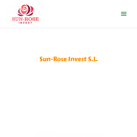
Ir
Men
al
contenido
prin
Sun-Rose Invest S.L.
Green Course, las 
vegan