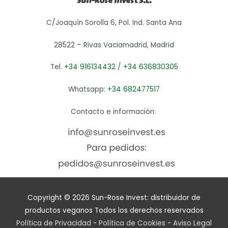
Sun-Rose Invest S.L.
C/Joaquín Sorolla 6, Pol. Ind. Santa Ana
28522 – Rivas Vaciamadrid, Madrid
Tel.
+34 916134432
/
+34 636830305
Whatsapp:
+34 682477517
Contacto e información:
Copyright © 2026
Sun-Rose Invest: distribuidor de
productos veganos
Todos los derechos reservados
Política de Privacidad
-
Política de Cookies
-
Aviso Legal