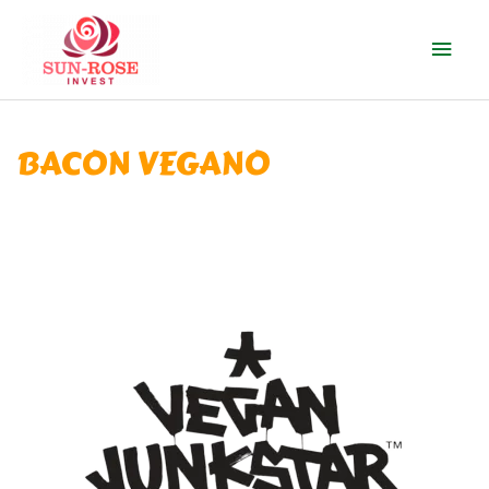
Ir
Men
al
contenido
prin
Sun-Rose Invest S.L.
BACON VEGANO