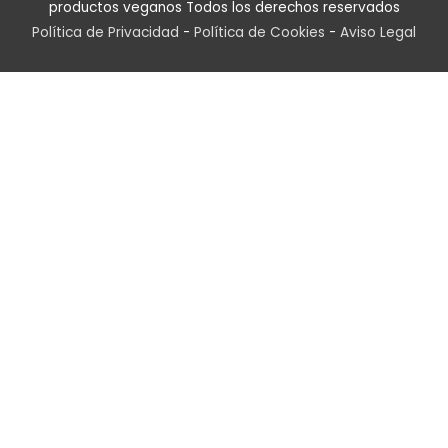
productos veganos
Todos los derechos reservados
Política de Privacidad
-
Política de Cookies
-
Aviso Legal