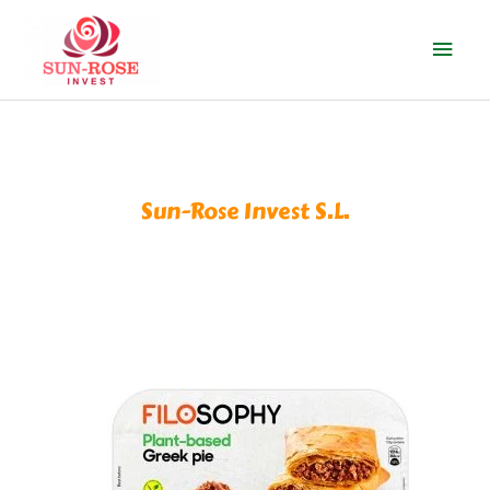
Ir
Men
al
contenido
prin
Sun-Rose Invest S.L.
PANECILLOS VEGA