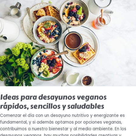
para
desayunos
veganos
rápidos,
sencillos
y
saludables
Ideas para desayunos veganos
rápidos, sencillos y saludables
Comenzar el día con un desayuno nutritivo y energizante es
fundamental, y si además optamos por opciones veganas,
contribuimos a nuestro bienestar y al medio ambiente. En los
desayunos veganos hay muchas posibilidades creativas y