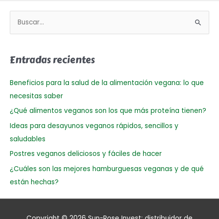
B
u
s
Entradas recientes
c
a
Beneficios para la salud de la alimentación vegana: lo que
r
necesitas saber
p
¿Qué alimentos veganos son los que más proteína tienen?
o
Ideas para desayunos veganos rápidos, sencillos y
r
saludables
:
Postres veganos deliciosos y fáciles de hacer
¿Cuáles son las mejores hamburguesas veganas y de qué
están hechas?
Copyright © 2026
Sun-Rose Invest: distribuidor de