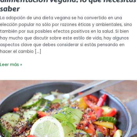
saber
La adopción de una dieta vegana se ha convertido en una
elección popular no sólo por razones éticas y ambientales, sino
también por sus posibles efectos positivos en la salud. Si bien
hay mucho que discutir sobre este estilo de vida, hay algunos
aspectos clave que debes considerar si estás pensando en
hacer el cambio […]
Leer más »
¿Qué
alimentos
veganos
son
los
que
más
proteína
tienen?