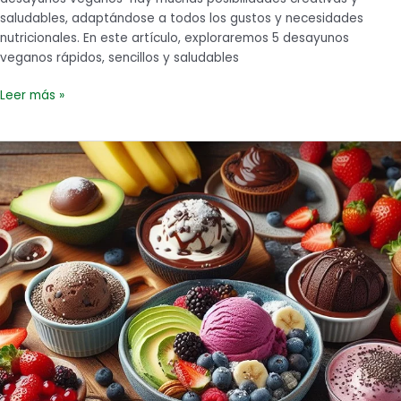
saludables, adaptándose a todos los gustos y necesidades
nutricionales. En este artículo, exploraremos 5 desayunos
veganos rápidos, sencillos y saludables
Leer más »
Postres
veganos
deliciosos
y
fáciles
de
hacer