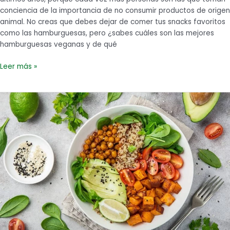
conciencia de la importancia de no consumir productos de origen
animal. No creas que debes dejar de comer tus snacks favoritos
como las hamburguesas, pero ¿sabes cuáles son las mejores
hamburguesas veganas y de qué
Leer más »
Qué
comen
los
veganos
para
sustituir
la
carne