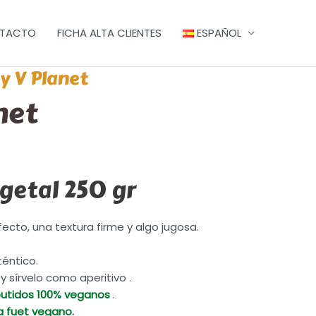
TACTO
FICHA ALTA CLIENTES
ESPAÑOL
y V Planet
net
getal 250 gr
cto, una textura firme y algo jugosa.
téntico.
 sírvelo como aperitivo .
utidos 100% veganos
.
a fuet vegano.