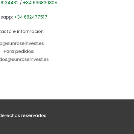
16134432
/
+34 636830305
sapp:
+34 682477517
acto e información:
derechos reservados