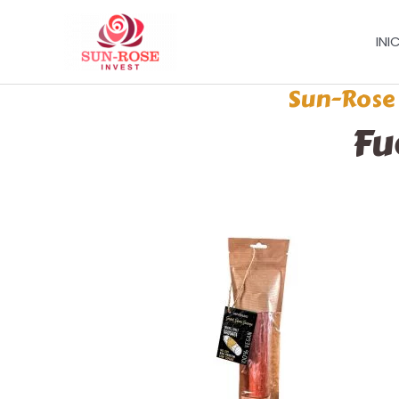
Ir
al
INI
contenido
Sun-Rose 
Fu