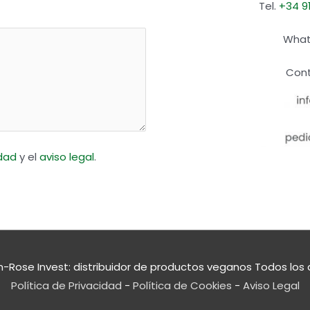
Tel.
+34 9
What
Cont
idad
y el
aviso legal
.
n-Rose Invest: distribuidor de productos veganos
Todos los 
Política de Privacidad
-
Política de Cookies
-
Aviso Legal