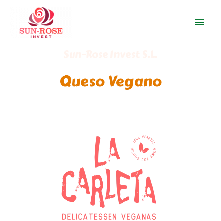
Ir
Men
al
contenido
prin
Sun-Rose Invest S.L.
Queso Vegano