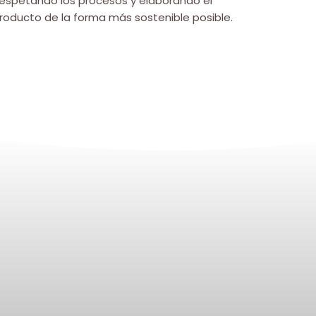
espetando los procesos y elaborando el
roducto de la forma más sostenible posible.