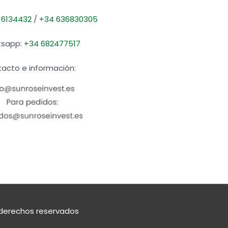
16134432
/
+34 636830305
sapp:
+34 682477517
acto e información:
derechos reservados