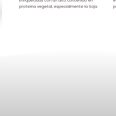
Enriquecidas con un alto contenido en
R
proteína vegetal, especialmente la Soja.
p