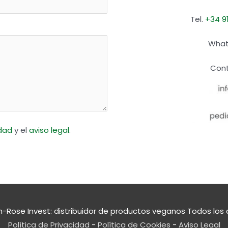
Tel.
+34 9
What
Cont
idad
y el
aviso legal
.
n-Rose Invest: distribuidor de productos veganos
Todos los 
Política de Privacidad
-
Política de Cookies
-
Aviso Legal