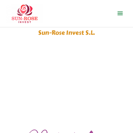
Ir
Men
al
contenido
prin
Sun-Rose Invest S.L.
Queso Vegano Nafsika's
Garden