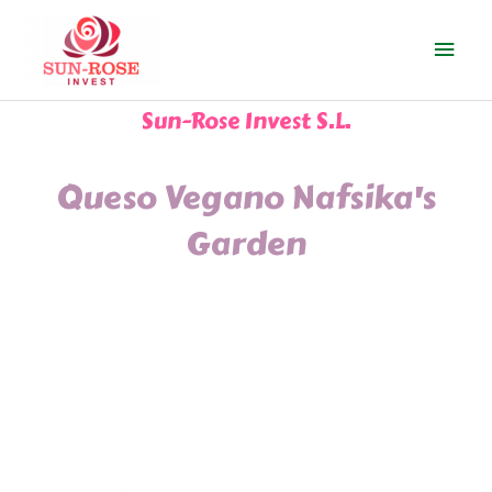
Ir
Men
al
contenido
prin
Sun-Rose Invest S.L.
Queso Vegano Nafsika's
Garden