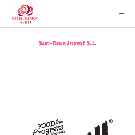
Ir
Men
al
contenido
prin
Sun-Rose Invest S.L.
PRODUCTOS VEGANOS
OUMPH!