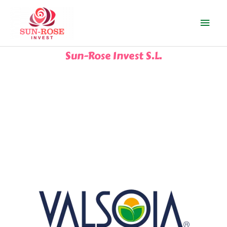
Ir
Men
al
contenido
prin
Sun-Rose Invest S.L.
PRODUCTOS VEGANOS
VALSOIA