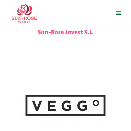
Ir
Men
al
contenido
prin
Sun-Rose Invest S.L.
PRODUCTOS VEGANOS
VEGGº