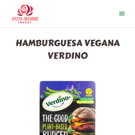
Ir
Men
al
contenido
prin
HAMBURGUESA VEGANA
VERDINO