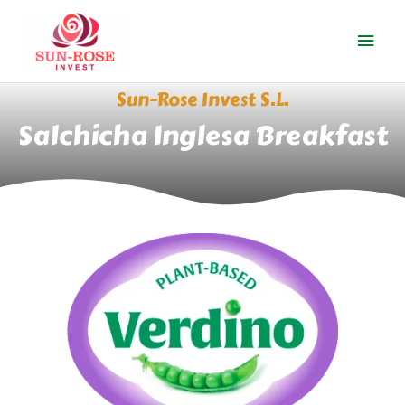
Ir
Men
al
contenido
prin
Sun-Rose Invest S.L.
Salchicha Inglesa Breakfast